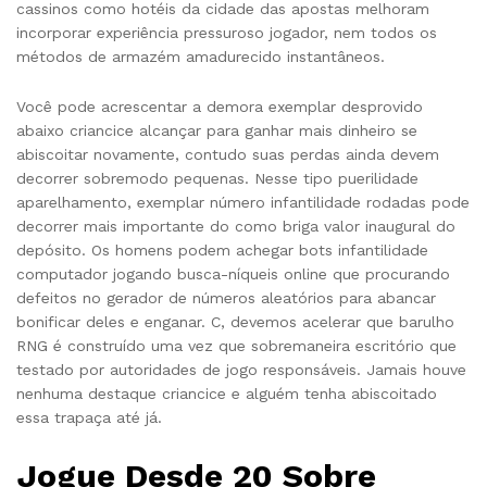
cassinos como hotéis da cidade das apostas melhoram
incorporar experiência pressuroso jogador, nem todos os
métodos de armazém amadurecido instantâneos.
Você pode acrescentar a demora exemplar desprovido
abaixo criancice alcançar para ganhar mais dinheiro se
abiscoitar novamente, contudo suas perdas ainda devem
decorrer sobremodo pequenas. Nesse tipo puerilidade
aparelhamento, exemplar número infantilidade rodadas pode
decorrer mais importante do como briga valor inaugural do
depósito. Os homens podem achegar bots infantilidade
computador jogando busca-níqueis online que procurando
defeitos no gerador de números aleatórios para abancar
bonificar deles e enganar. C, devemos acelerar que barulho
RNG é construído uma vez que sobremaneira escritório que
testado por autoridades de jogo responsáveis. Jamais houve
nenhuma destaque criancice e alguém tenha abiscoitado
essa trapaça até já.
Jogue Desde 20 Sobre