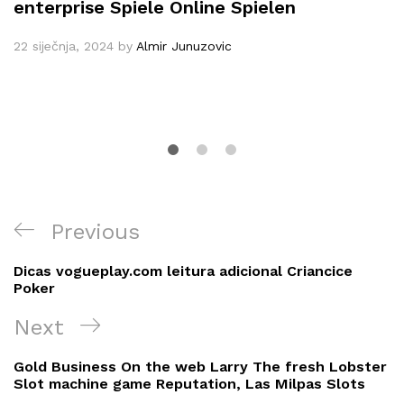
enterprise Spiele Online Spielen
22 siječnja, 2024
by
Almir Junuzovic
Navigacija
Previous
Previous
objava
Post
Dicas vogueplay.com leitura adicional Criancice
Poker
Next
Next
Post
Gold Business On the web Larry The fresh Lobster
Slot machine game Reputation, Las Milpas Slots