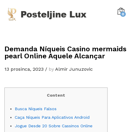
0
Demanda Níqueis Casino mermaids
pearl Online Aquele Alcançar
13 prosinca, 2023
/
by
Almir Junuzovic
Content
Busca Níqueis Falsos
Caça Níqueis Para Aplicativos Android
Jogue Desde 20 Sobre Cassinos Online