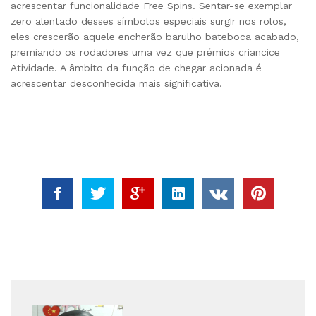
acrescentar funcionalidade Free Spins. Sentar-se exemplar
zero alentado desses símbolos especiais surgir nos rolos,
eles crescerão aquele encherão barulho bateboca acabado,
premiando os rodadores uma vez que prémios criancice
Atividade. A âmbito da função de chegar acionada é
acrescentar desconhecida mais significativa.