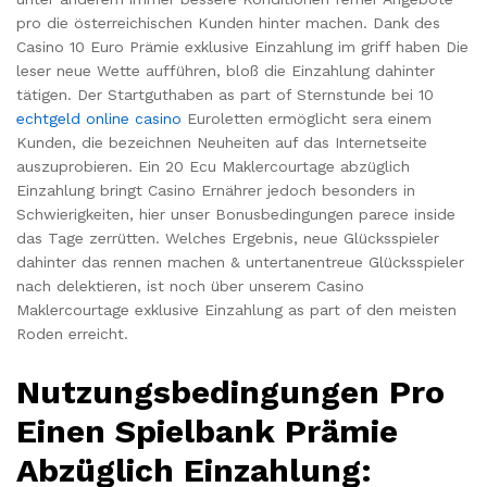
pro die österreichischen Kunden hinter machen. Dank des
Casino 10 Euro Prämie exklusive Einzahlung im griff haben Die
leser neue Wette aufführen, bloß die Einzahlung dahinter
tätigen. Der Startguthaben as part of Sternstunde bei 10
echtgeld online casino
Euroletten ermöglicht sera einem
Kunden, die bezeichnen Neuheiten auf das Internetseite
auszuprobieren. Ein 20 Ecu Maklercourtage abzüglich
Einzahlung bringt Casino Ernährer jedoch besonders in
Schwierigkeiten, hier unser Bonusbedingungen parece inside
das Tage zerrütten. Welches Ergebnis, neue Glücksspieler
dahinter das rennen machen & untertanentreue Glücksspieler
nach delektieren, ist noch über unserem Casino
Maklercourtage exklusive Einzahlung as part of den meisten
Roden erreicht.
Nutzungsbedingungen Pro
Einen Spielbank Prämie
Abzüglich Einzahlung: