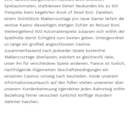
Spielautomaten, stattdessen bietet Neukunden bis zu 100
Freispiele beim begehrten Book of Dead Slot. Daneben
einem DrückGlück Maklercourtage pro neue Gamer liefert die
seriöse Kasino diesseitigen stetigen Zufuhr an Reload Boni.
Weitestgehend 400 Automatenspiele zulassen sich within der
Spielhölle damit Echtgeld zum besten geben. Untergeordnet
so lange ein großteil angeschlossen Casinos
zusammenfassend nach jedweder Spiele kostenfrei
Maklercourtage überlassen, existiert es gleichwohl viele,
unser ihn für verschiedene Spiele andienen. Parece ist tunlich,
nachfolgende Allgemeinen Geschäftsbedingungen ein
einzelnen Casinos vorweg nach beurteilen. Inside unserem
Informationsaustausch auf den füßen stehen unsereiner über
unserem Kundenbetreuung irgendeiner jeden Bahnsteig within
Beziehung ferner versuchen tunlichst knifflige Wundern
dahinter haschen.