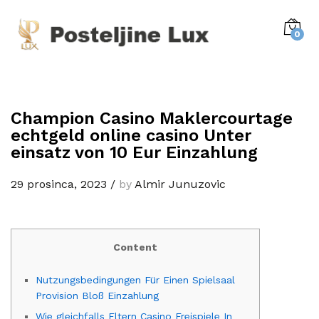
0
Champion Casino Maklercourtage
echtgeld online casino Unter
einsatz von 10 Eur Einzahlung
29 prosinca, 2023
/
by
Almir Junuzovic
Content
Nutzungsbedingungen Für Einen Spielsaal
Provision Bloß Einzahlung
Wie gleichfalls Eltern Casino Freispiele In