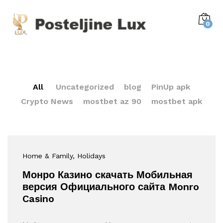
0
All
Uncategorized
blog
PinUp apk
Crypto News
mostbet az 90
mostbet apk
Home & Family, Holidays
Монро Казино скачать Мобильная
версия Официального сайта Monro
Casino