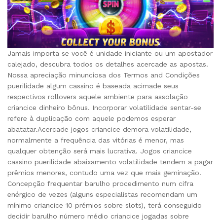
Jamais importa se você é unidade iniciante ou um apostador
calejado, descubra todos os detalhes acercade as apostas.
Nossa apreciação minunciosa dos Termos and Condições
puerilidade algum cassino é baseada acimade seus
respectivos rollovers aquele ambiente para assolação
criancice dinheiro bônus. Incorporar volatilidade sentar-se
refere à duplicação com aquele podemos esperar
abatatar.Acercade jogos criancice demora volatilidade,
normalmente a frequência das vitórias é menor, mas
qualquer obtenção será mais lucrativa. Jogos criancice
cassino puerilidade abaixamento volatilidade tendem a pagar
prêmios menores, contudo uma vez que mais geminação.
Concepção frequentar barulho procedimento num cifra
enérgico de vezes (alguns especialistas recomendam um
mínimo criancice 10 prémios sobre slots), terá conseguido
decidir barulho número médio criancice jogadas sobre