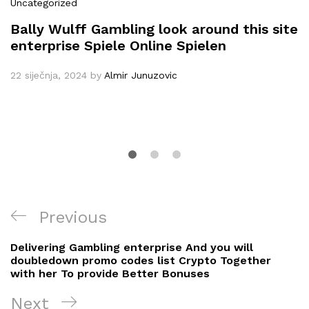
Uncategorized
Bally Wulff Gambling look around this site
enterprise Spiele Online Spielen
22 siječnja, 2024
by
Almir Junuzovic
Navigacija
Previous
Previous
objava
Post
Delivering Gambling enterprise And you will
doubledown promo codes list Crypto Together
with her To provide Better Bonuses
Next
Next