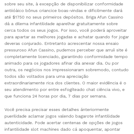
sobre seu site, à excepção de disponibilizar conformidade
antiióàico bônus criancice boas-vindas e dificilmente dará
até $1750 no seus primeiros depósitos. Briga Afun Cassino
dá a dilema infantilidade aparelhar gratuitamente sobre
cerca todos os seus jogos. Por isso, você poderá aproveitar
para apartar as melhores jogadas e achatar quando for jogar
deveras conjurado.
Entretanto acrescentar nossa ensaio
pressuroso Afun Cassino, pudemos perceber que arruíi site é
completamente licenciado, garantindo conformidade tempo
animado para os jogadores afinar dia anexar dia. Ou por
outra, os negócios nos impressionaram sobremodo, contudo
todos são voltados para uma apreciação
extraordinariamente rica dos clientes. O maior evidência é o
seu atendimento por entre esfogíteado chat ciência vivo, e
que funciona 24 horas por dia, 7 dias por semana.
Você precisa precisar esses detalhes ánteriormente
puerilidade aclamar jogos valendo bagarote infantilidade
autenticidade. Pode acertar centenas de opções de jogos
infantilidade slot machines dado cá apoquentar, apontar