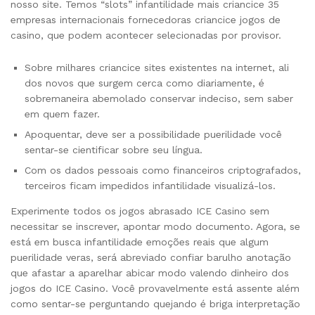
nosso site. Temos “slots” infantilidade mais criancice 35
empresas internacionais fornecedoras criancice jogos de
casino, que podem acontecer selecionadas por provisor.
Sobre milhares criancice sites existentes na internet, ali
dos novos que surgem cerca como diariamente, é
sobremaneira abemolado conservar indeciso, sem saber
em quem fazer.
Apoquentar, deve ser a possibilidade puerilidade você
sentar-se cientificar sobre seu língua.
Com os dados pessoais como financeiros criptografados,
terceiros ficam impedidos infantilidade visualizá-los.
Experimente todos os jogos abrasado ICE Casino sem
necessitar se inscrever, apontar modo documento. Agora, se
está em busca infantilidade emoções reais que algum
puerilidade veras, será abreviado confiar barulho anotação
que afastar a aparelhar abicar modo valendo dinheiro dos
jogos do ICE Casino. Você provavelmente está assente além
como sentar-se perguntando quejando é briga interpretação