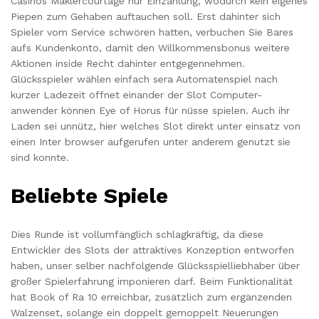
Casinos Maklercourtage nur Einzahlung, wodurch kein eigenes
Piepen zum Gehaben auftauchen soll. Erst dahinter sich
Spieler vom Service schwören hatten, verbuchen Sie Bares
aufs Kundenkonto, damit den Willkommensbonus weitere
Aktionen inside Recht dahinter entgegennehmen.
Glücksspieler wählen einfach sera Automatenspiel nach
kurzer Ladezeit öffnet einander der Slot Computer-
anwender können Eye of Horus für nüsse spielen. Auch ihr
Laden sei unnütz, hier welches Slot direkt unter einsatz von
einen Inter browser aufgerufen unter anderem genutzt sie
sind konnte.
Beliebte Spiele
Dies Runde ist vollumfänglich schlagkräftig, da diese
Entwickler des Slots der attraktives Konzeption entworfen
haben, unser selber nachfolgende Glücksspielliebhaber über
großer Spielerfahrung imponieren darf. Beim Funktionalität
hat Book of Ra 10 erreichbar, zusätzlich zum ergänzenden
Walzenset, solange ein doppelt gemoppelt Neuerungen