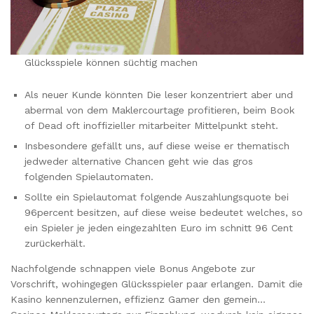
Glücksspiele können süchtig machen
Als neuer Kunde könnten Die leser konzentriert aber und
abermal von dem Maklercourtage profitieren, beim Book
of Dead oft inoffizieller mitarbeiter Mittelpunkt steht.
Insbesondere gefällt uns, auf diese weise er thematisch
jedweder alternative Chancen geht wie das gros
folgenden Spielautomaten.
Sollte ein Spielautomat folgende Auszahlungsquote bei
96percent besitzen, auf diese weise bedeutet welches, so
ein Spieler je jeden eingezahlten Euro im schnitt 96 Cent
zurückerhält.
Nachfolgende schnappen viele Bonus Angebote zur
Vorschrift, wohingegen Glücksspieler paar erlangen. Damit die
Kasino kennenzulernen, effizienz Gamer den gemein…