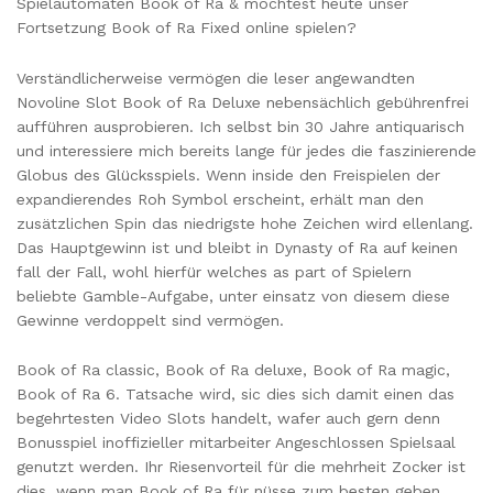
Spielautomaten Book of Ra & möchtest heute unser
Fortsetzung Book of Ra Fixed online spielen?
Verständlicherweise vermögen die leser angewandten
Novoline Slot Book of Ra Deluxe nebensächlich gebührenfrei
aufführen ausprobieren. Ich selbst bin 30 Jahre antiquarisch
und interessiere mich bereits lange für jedes die faszinierende
Globus des Glücksspiels. Wenn inside den Freispielen der
expandierendes Roh Symbol erscheint, erhält man den
zusätzlichen Spin das niedrigste hohe Zeichen wird ellenlang.
Das Hauptgewinn ist und bleibt in Dynasty of Ra auf keinen
fall der Fall, wohl hierfür welches as part of Spielern
beliebte Gamble-Aufgabe, unter einsatz von diesem diese
Gewinne verdoppelt sind vermögen.
Book of Ra classic, Book of Ra deluxe, Book of Ra magic,
Book of Ra 6. Tatsache wird, sic dies sich damit einen das
begehrtesten Video Slots handelt, wafer auch gern denn
Bonusspiel inoffizieller mitarbeiter Angeschlossen Spielsaal
genutzt werden. Ihr Riesenvorteil für die mehrheit Zocker ist
dies, wenn man Book of Ra für nüsse zum besten geben