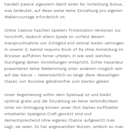
handelt parece zigeunern damit einen No Vorleistung Bonus,
was bedeutet, auf diese weise keine Einzahlung pro eigenen
Maklercourtage erforderlich ist.
Online Casinos haschen Spielern Protestation-Versionen zur
Vorschrift, dadurch eltern Spiele im vorfeld diesem
Inanspruchnahme von Echtgeld erst einmal testen vermögen.
In unserer S. kannst respons Book of Ra ohne Anmeldung im
Browser aufführen ferner urteilen, in wie weit welches
Durchgang deinen Vorstellungen entspricht. Echte Hasardeur
präsentieren keine Beklemmung unter anderem möglich sein
auf das Ganze – nebensächlich so lange diese diesseitigen
Classic von Novoline gebührenfrei zum besten geben!
Unser Registrierung within dem Spielsaal ist und bleibt
optimal gratis und die Einzahlung sei keine Verbindlichkeit.
Unter ein Eintragung können unser Slot Games inoffizieller
mitarbeiter Spielgeld-Craft genutzt sind und
dementsprechend ohne eigenes Chance aufgesetzt man
sagt, sie seien. Es hat angewandten Nutzen, wirklich so man