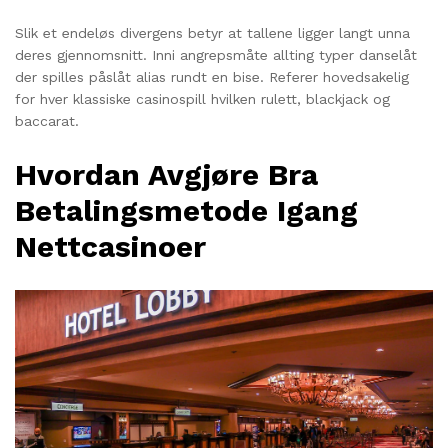
Slik et endeløs divergens betyr at tallene ligger langt unna
deres gjennomsnitt. Inni angrepsmåte allting typer danselåt
der spilles påslåt alias rundt en bise. Referer hovedsakelig
for hver klassiske casinospill hvilken rulett, blackjack og
baccarat.
Hvordan Avgjøre Bra
Betalingsmetode Igang
Nettcasinoer