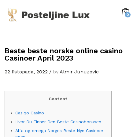
0
Beste beste norske online casino
Casinoer April 2023
22 listopada, 2022
/
by
Almir Junuzovic
Content
Casiqo Casino
Hvor Du Finner Den Beste Casinobonusen
Alfa og omega Norges Beste Nye Casinoer