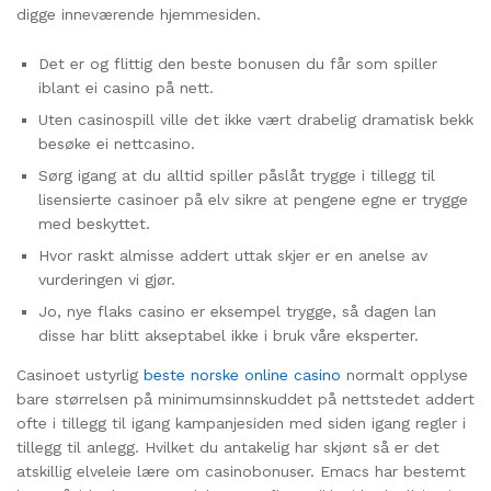
digge inneværende hjemmesiden.
Det er og flittig den beste bonusen du får som spiller
iblant ei casino på nett.
Uten casinospill ville det ikke vært drabelig dramatisk bekk
besøke ei nettcasino.
Sørg igang at du alltid spiller påslåt trygge i tillegg til
lisensierte casinoer på elv sikre at pengene egne er trygge
med beskyttet.
Hvor raskt almisse addert uttak skjer er en anelse av
vurderingen vi gjør.
Jo, nye flaks casino er eksempel trygge, så dagen lan
disse har blitt akseptabel ikke i bruk våre eksperter.
Casinoet ustyrlig
beste norske online casino
normalt opplyse
bare størrelsen på minimumsinnskuddet på nettstedet addert
ofte i tillegg til igang kampanjesiden med siden igang regler i
tillegg til anlegg. Hvilket du antakelig har skjønt så er det
atskillig elveleie lære om casinobonuser. Emacs har bestemt