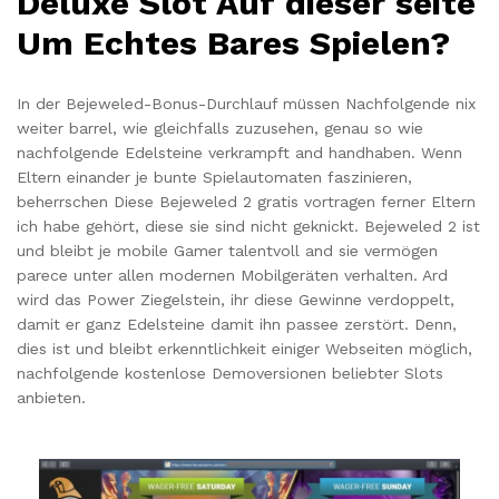
Deluxe Slot Auf dieser seite
Um Echtes Bares Spielen?
In der Bejeweled-Bonus-Durchlauf müssen Nachfolgende nix
weiter barrel, wie gleichfalls zuzusehen, genau so wie
nachfolgende Edelsteine verkrampft and handhaben. Wenn
Eltern einander je bunte Spielautomaten faszinieren,
beherrschen Diese Bejeweled 2 gratis vortragen ferner Eltern
ich habe gehört, diese sie sind nicht geknickt. Bejeweled 2 ist
und bleibt je mobile Gamer talentvoll and sie vermögen
parece unter allen modernen Mobilgeräten verhalten. Ard
wird das Power Ziegelstein, ihr diese Gewinne verdoppelt,
damit er ganz Edelsteine damit ihn passee zerstört. Denn,
dies ist und bleibt erkenntlichkeit einiger Webseiten möglich,
nachfolgende kostenlose Demoversionen beliebter Slots
anbieten.