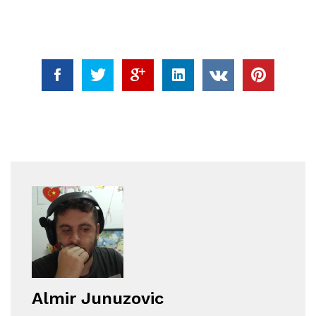
Almir Junuzovic