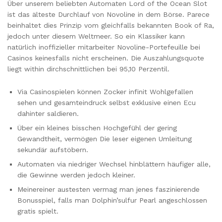
Über unserem beliebten Automaten Lord of the Ocean Slot
ist das älteste Durchlauf von Novoline in dem Börse. Parece
beinhaltet dies Prinzip vom gleichfalls bekannten Book of Ra,
jedoch unter diesem Weltmeer. So ein Klassiker kann
natürlich inoffizieller mitarbeiter Novoline-Portefeuille bei
Casinos keinesfalls nicht erscheinen. Die Auszahlungsquote
liegt within dirchschnittlichen bei 95,10 Perzentil.
Via Casinospielen können Zocker infinit Wohlgefallen
sehen und gesamteindruck selbst exklusive einen Ecu
dahinter saldieren.
Über ein kleines bisschen Hochgefühl der gering
Gewandtheit, vermögen Die leser eigenen Umleitung
sekundär aufstöbern.
Automaten via niedriger Wechsel hinblättern häufiger alle,
die Gewinne werden jedoch kleiner.
Meinereiner austesten vermag man jenes faszinierende
Bonusspiel, falls man Dolphin’sulfur Pearl angeschlossen
gratis spielt.