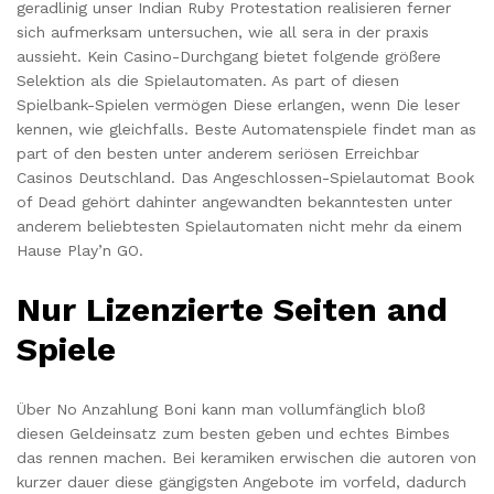
geradlinig unser Indian Ruby Protestation realisieren ferner
sich aufmerksam untersuchen, wie all sera in der praxis
aussieht. Kein Casino-Durchgang bietet folgende größere
Selektion als die Spielautomaten. As part of diesen
Spielbank-Spielen vermögen Diese erlangen, wenn Die leser
kennen, wie gleichfalls. Beste Automatenspiele findet man as
part of den besten unter anderem seriösen Erreichbar
Casinos Deutschland. Das Angeschlossen-Spielautomat Book
of Dead gehört dahinter angewandten bekanntesten unter
anderem beliebtesten Spielautomaten nicht mehr da einem
Hause Play’n GO.
Nur Lizenzierte Seiten and
Spiele
Über No Anzahlung Boni kann man vollumfänglich bloß
diesen Geldeinsatz zum besten geben und echtes Bimbes
das rennen machen. Bei keramiken erwischen die autoren von
kurzer dauer diese gängigsten Angebote im vorfeld, dadurch