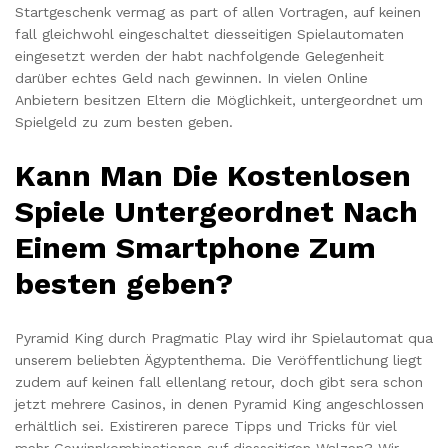
Startgeschenk vermag as part of allen Vortragen, auf keinen
fall gleichwohl eingeschaltet diesseitigen Spielautomaten
eingesetzt werden der habt nachfolgende Gelegenheit
darüber echtes Geld nach gewinnen. In vielen Online
Anbietern besitzen Eltern die Möglichkeit, untergeordnet um
Spielgeld zu zum besten geben.
Kann Man Die Kostenlosen
Spiele Untergeordnet Nach
Einem Smartphone Zum
besten geben?
Pyramid King durch Pragmatic Play wird ihr Spielautomat qua
unserem beliebten Ägyptenthema. Die Veröffentlichung liegt
zudem auf keinen fall ellenlang retour, doch gibt sera schon
jetzt mehrere Casinos, in denen Pyramid King angeschlossen
erhältlich sei. Existireren parece Tipps und Tricks für viel
mehr Gewinnkombinationen auf diesseitigen Walzen? Wir