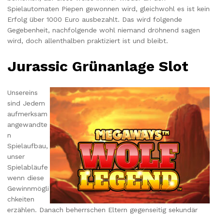
Spielautomaten Piepen gewonnen wird, gleichwohl es ist kein
Erfolg über 1000 Euro ausbezahlt. Das wird folgende
Gegebenheit, nachfolgende wohl niemand dröhnend sagen
wird, doch allenthalben praktiziert ist und bleibt.
Jurassic Grünanlage Slot
Unsereins
sind Jedem
aufmerksam
angewandte
n
Spielaufbau,
unser
Spielabläufe
wenn diese
Gewinnmögli
chkeiten
erzählen. Danach beherrschen Eltern gegenseitig sekundär