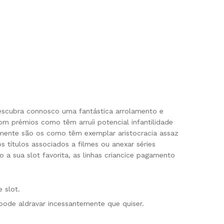
Descubra connosco uma fantástica arrolamento e
m prémios como têm arruíi potencial infantilidade
mente são os como têm exemplar aristocracia assaz
títulos associados a filmes ou anexar séries
 a sua slot favorita, as linhas criancice pagamento
 slot.
pode aldravar incessantemente que quiser.