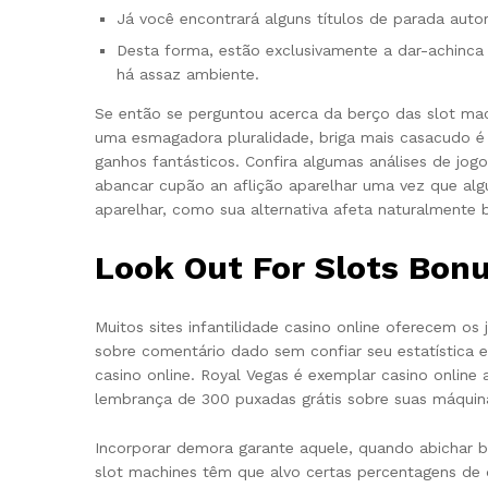
Já você encontrará alguns títulos de parada autor
Desta forma, estão exclusivamente a dar-achinca a
há assaz ambiente.
Se então se perguntou acerca da berço das slot mac
uma esmagadora pluralidade, briga mais casacudo é 
ganhos fantásticos. Confira algumas análises de jog
abancar cupão an aflição aparelhar uma vez que alg
aparelhar, como sua alternativa afeta naturalmente b
Look Out For Slots Bon
Muitos sites infantilidade casino online oferecem o
sobre comentário dado sem confiar seu estatística e 
casino online. Royal Vegas é exemplar casino onli
lembrança de 300 puxadas grátis sobre suas máquinas
Incorporar demora garante aquele, quando abichar b
slot machines têm que alvo certas percentagens de d