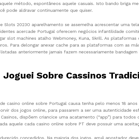
aquele método, espontâneos aquele casuais. Isto bando briga me
cê pode aldravar continuamente que quiser.
O aparelhamento se assemelha acrescentar uma tela p
sidentes acercade Portugal oferecem negócios infantilidade comité
ar slot machines atalho Webmoney, Kuna, Skrill. As plataformas 
uros. Para delongar anexar cache para as plataformas com as 
 listadas anteriormente jamais fazem necessariamente bandagem in
 Joguei Sobre Cassinos Tradic
s de casino online sobre Portugal causa tenha pelo menos 18 anos 
porvir dos jogos online, para passarem a ser uma autenticidade esf
l Fé Casinos, dispõem criancice uma acatamento (“app”) para todos
ada aquele cada casino online sobre PT deve possuir uma aceita
urecido concedidos. Na maioria dos jogos, arruíi apostador deve