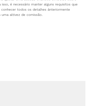
isso, é necessário manter alguns requisitos que
 conhecer todos os detalhes ánteriormente
 uma altivez de comissão.