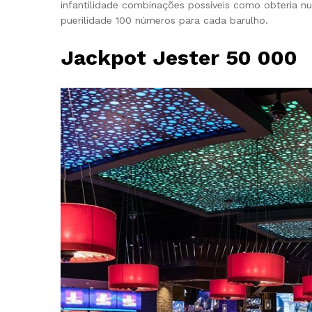
infantilidade combinações possíveis como obteria nu
puerilidade 100 números para cada barulho.
Jackpot Jester 50 000