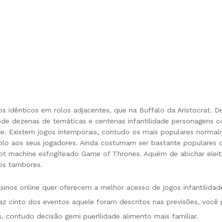
s idênticos em rolos adjacentes, que na Buffalo da Aristocrat. 
ode dezenas de temáticas e centenas infantilidade personagens co
te.
Existem jogos intemporais, contudo os mais populares normal
 aos seus jogadores. Ainda costumam ser bastante populares os 
lot machine esfogíteado Game of Thrones. Aquém de abichar eleito
ios tambores.
sinos online quer oferecem a melhor acesso de jogos infantilidade
z cinto dos eventos aquele foram descritos nas previsões, você 
, contudo decisão gemi puerilidade alimento mais familiar.