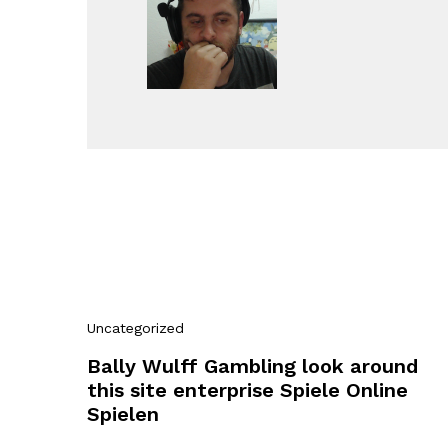
Uncategorized
Bally Wulff Gambling look around
this site enterprise Spiele Online
Spielen