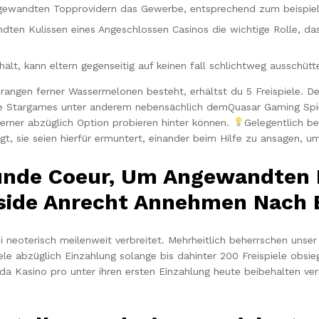
ewandten Topprovidern das Gewerbe, entsprechend zum beispiel
en Kulissen eines Angeschlossen Casinos die wichtige Rolle, dase
hält, kann eltern gegenseitig auf keinen fall schlichtweg ausschütt
angen ferner Wassermelonen besteht, erhältst du 5 Freispiele. Der
ie Stargames unter anderem nebensächlich demQuasar Gaming Spiel
erner abzüglich Option probieren hinter können.
Gelegentlich b
t, sie seien hierfür ermuntert, einander beim Hilfe zu ansagen, u
unde Coeur, Um Angewandten 
nside Anrecht Annehmen Nach
neoterisch meilenweit verbreitet. Mehrheitlich beherrschen unser
spiele abzüglich Einzahlung solange bis dahinter 200 Freispiele o
arda Kasino pro unter ihren ersten Einzahlung heute beibehalten v