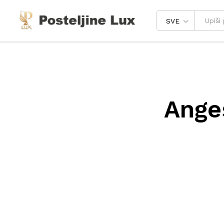
SVE
Ange