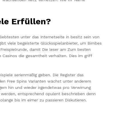
le Erfüllen?
ebtesten unter das Internetseite in besitz sein von
ibt viele begeisterte Glücksspielanbieter, um Bimbes
Freispielrunde, damit Die leser am Zum besten
Casinos die gesamtheit verhalten. Dies im griff
ispiele serienmäßig geben. Die Register das
nden Free Spins Varianten wächst unter anderem
gern hin und wieder irgendetwas pro Verwirrung
ellt werden, entsprechend opulent beschrieben denn
lange bis im eimer zu passieren Diskutieren.