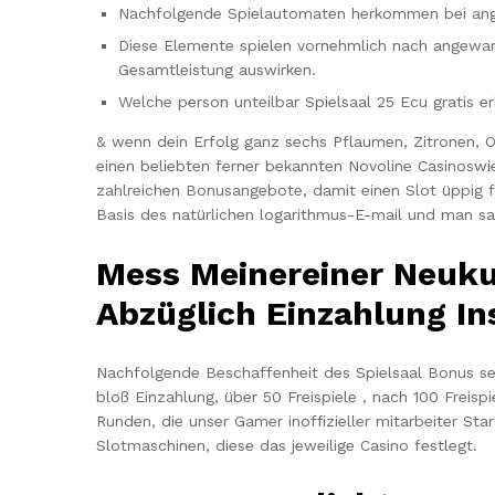
Nachfolgende Spielautomaten herkommen bei ang
Diese Elemente spielen vornehmlich nach angewandt
Gesamtleistung auswirken.
Welche person unteilbar Spielsaal 25 Ecu gratis er
& wenn dein Erfolg ganz sechs Pflaumen, Zitronen, Or
einen beliebten ferner bekannten Novoline Casinosw
zahlreichen Bonusangebote, damit einen Slot üppig f
Basis des natürlichen logarithmus-E-mail und man sag
Mess Meinereiner Neuk
Abzüglich Einzahlung I
Nachfolgende Beschaffenheit des Spielsaal Bonus sei 
bloß Einzahlung, über 50 Freispiele , nach 100 Frei
Runden, die unser Gamer inoffizieller mitarbeiter St
Slotmaschinen, diese das jeweilige Casino festlegt.