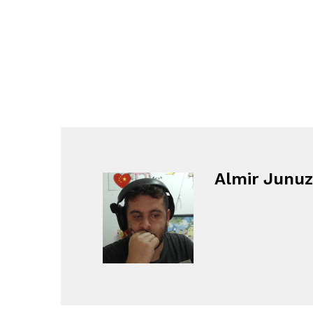
Almir Junuz