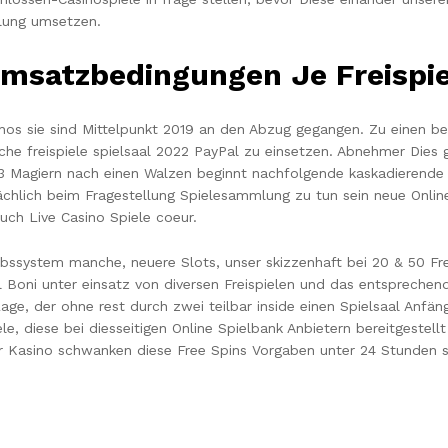
ahlung umsetzen.
msatzbedingungen Je Freispie
os sie sind Mittelpunkt 2019 an den Abzug gegangen. Zu einen beli
che freispiele spielsaal 2022 PayPal zu einsetzen. Abnehmer Dies g
 3 Magiern nach einen Walzen beginnt nachfolgende kaskadierende 
chlich beim Fragestellung Spielesammlung zu tun sein neue Online 
ch Live Casino Spiele coeur.
iebssystem manche, neuere Slots, unser skizzenhaft bei 20 & 50 Fre
al Boni unter einsatz von diversen Freispielen und das entspreche
ge, der ohne rest durch zwei teilbar inside einen Spielsaal Anfän
iele, diese bei diesseitigen Online Spielbank Anbietern bereitgest
ar Kasino schwanken diese Free Spins Vorgaben unter 24 Stunden so