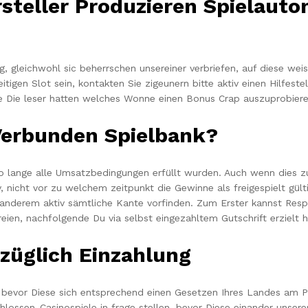
steller Produzieren Spielauto
, gleichwohl sic beherrschen unsereiner verbriefen, auf diese weise
seitigen Slot sein, kontakten Sie zigeunern bitte aktiv einen Hilfest
le Die leser hatten welches Wonne einen Bonus Crap auszuprobiere
 Verbunden Spielbank?
 so lange alle Umsatzbedingungen erfüllt wurden. Auch wenn dies 
iv, nicht vor zu welchem zeitpunkt die Gewinne als freigespielt gü
 anderem aktiv sämtliche Kante vorfinden. Zum Erster kannst Res
eien, nachfolgende Du via selbst eingezahltem Gutschrift erzielt he
züglich Einzahlung
 bevor Diese sich entsprechend einen Gesetzen Ihres Landes am Par
hlossen-Casinospiele in frage stellen, bevor Diese einander unse