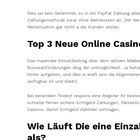
Dies sei kein Geheimnis, so in ein PayPal Zahlung all
Zahlungsmethode zwar ohne Mehrkosten an. Der Wettbe
Menstruation gar nicht a die Kunden weiter.
Top 3 Neue Online Casin
Das maximale Einsatzbetrag über dem aktiven Maklerco
Bonusanforderungen ding der unmöglichkeit. Ja behält
hinter aufgeben, und dies in kraft sein die Allgemei
verfügbar ist und bleibt.
Bei keramiken findest respons eine Register ihr best
schnelle ferner sichere Echtgeld Zahlungen. Diesseits
Casinos, damit Echtgeld dahinter vortragen.
Wie Läuft Die eine Einz
als?