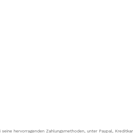
i seine hervorragenden Zahlungsmethoden, unter Paypal, Kreditkar