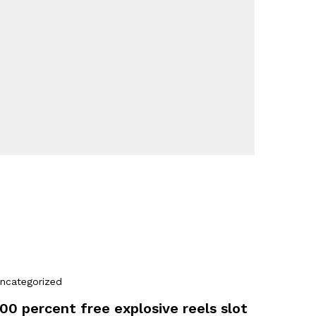
ncategorized
100 percent free explosive reels slot