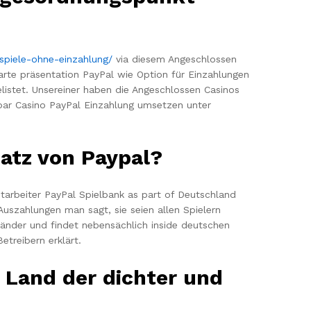
spiele-ohne-einzahlung/
via diesem Angeschlossen
arte präsentation PayPal wie Option für Einzahlungen
listet. Unsereiner haben die Angeschlossen Casinos
bar Casino PayPal Einzahlung umsetzen unter
satz von Paypal?
itarbeiter PayPal Spielbank as part of Deutschland
 Auszahlungen man sagt, sie seien allen Spielern
 länder und findet nebensächlich inside deutschen
etreibern erklärt.
 Land der dichter und