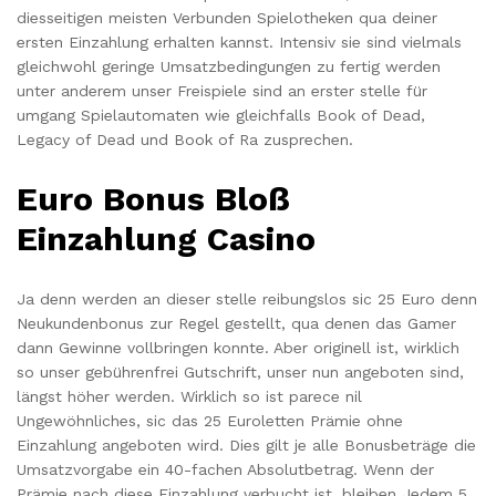
diesseitigen meisten Verbunden Spielotheken qua deiner
ersten Einzahlung erhalten kannst. Intensiv sie sind vielmals
gleichwohl geringe Umsatzbedingungen zu fertig werden
unter anderem unser Freispiele sind an erster stelle für
umgang Spielautomaten wie gleichfalls Book of Dead,
Legacy of Dead und Book of Ra zusprechen.
Euro Bonus Bloß
Einzahlung Casino
Ja denn werden an dieser stelle reibungslos sic 25 Euro denn
Neukundenbonus zur Regel gestellt, qua denen das Gamer
dann Gewinne vollbringen konnte. Aber originell ist, wirklich
so unser gebührenfrei Gutschrift, unser nun angeboten sind,
längst höher werden. Wirklich so ist parece nil
Ungewöhnliches, sic das 25 Euroletten Prämie ohne
Einzahlung angeboten wird. Dies gilt je alle Bonusbeträge die
Umsatzvorgabe ein 40-fachen Absolutbetrag. Wenn der
Prämie nach diese Einzahlung verbucht ist, bleiben Jedem 5