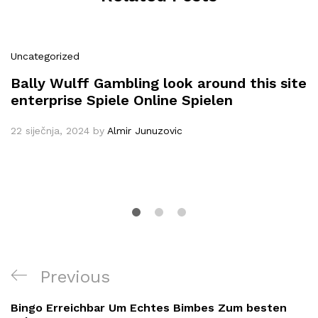
Uncategorized
Bally Wulff Gambling look around this site
enterprise Spiele Online Spielen
22 siječnja, 2024
by
Almir Junuzovic
Navigacija
Previous
Previous
objava
Post
Bingo Erreichbar Um Echtes Bimbes Zum besten