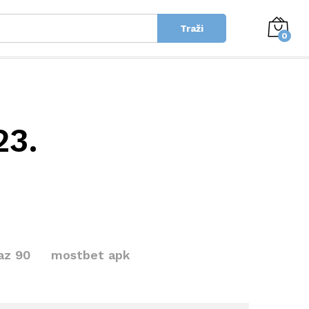
Traži
0
23.
az 90
mostbet apk