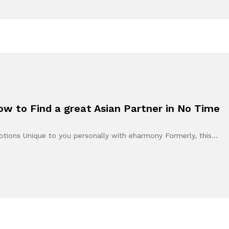
w to Find a great Asian Partner in No Time
Options Unique to you personally with eharmony Formerly, this…