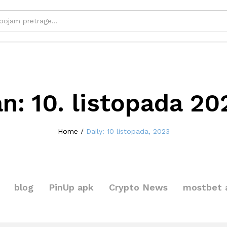
an:
10. listopada 20
Home
/
Daily: 10 listopada, 2023
blog
PinUp apk
Crypto News
mostbet 