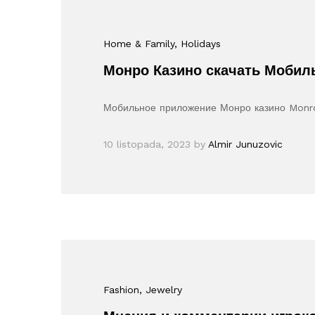
Home & Family, Holidays
Монро Казино скачать Мобил
Мобильное приложение Монро казино Monro 
10 listopada, 2023
by
Almir Junuzovic
Fashion, Jewelry