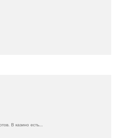
тов. В казино есть…