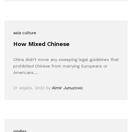
asia culture
How Mixed Chinese
China didn’t move any sweeping legal guidelines that
prohibited Chinese from marrying Europeans or
Americans.…
21 veljače, 2023
by
Almir Junuzovic
singles