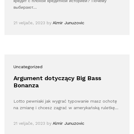
кредит с плохой кредитной историей? Почему
выбирают…
21 veljače, 2023
by
Almir Junuzovic
Uncategorized
Argument dotyczący Big Bass
Bonanza
Lotto pewniaki jak wygrać typowanie masz ochotę
na zmianę i chcesz zagrać w amerykańską ruletkę…
21 veljače, 2023
by
Almir Junuzovic