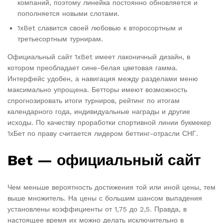
компаний, поэтому линейка постоянно обновляется и
пополняется новыми слотами.
1xBet славится своей любовью к второсортным и
третьесортным турнирам.
Официальный сайт 1xBet имеет лаконичный дизайн, в
котором преобладает сине-белая цветовая гамма.
Интерфейс удобен, а навигация между разделами меню
максимально упрощена. Бетторы имеют возможность
спрогнозировать итоги турниров, рейтинг по итогам
календарного года, индивидуальные награды и другие
исходы. По качеству проработки спортивной линии букмекер
1хБет по праву считается лидером беттинг-отрасли СНГ.
Bet — официальный сайт
Чем меньше вероятность достижения той или иной цены, тем
выше множитель. На цены с большим шансом выпадения
установлены коэффициенты от 1,75 до 2,5. Правда, в
настоящее время их можно делать исключительно в