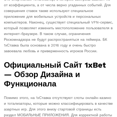
от коэффициента, а от числа верно угаданных событий. Для
совершения ставок также используют специальное
приложение для мобильных устройств и персональных
компьютеров. Наконец, существует специальный VPN-сервис,
который позволяет изменить местоположение пользователя в
интернет-браузере. В таком случае, ограничения
Роскомнадзора не будут распространяться на геймера. БК
1xСтавка была основана в 2016 году и очень быстро
завоевала любовь и приверженность игроков России.
Официальный Сайт 1xBet
— Обзор Дизайна и
Функционала
Помимо этого, на 1хСтавка отсутствуют слоты онлайн-казино
и тотализаторы, которые можно классифицировать в качестве
азартных игр. Для этого внизу стартовой страницы есть
раздел МОБИЛЬНЫЕ ПРИЛОЖЕНИЯ. Для корректной работы