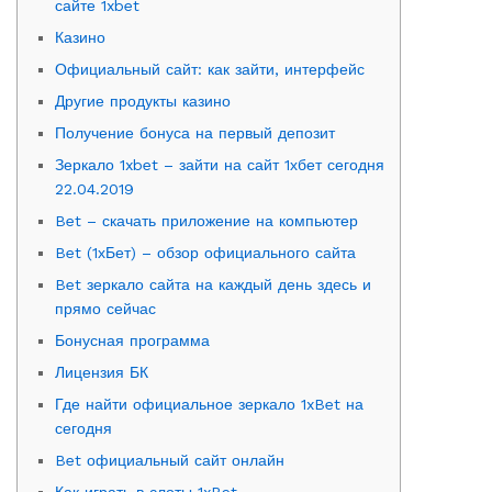
сайте 1xbet
Казино
Официальный сайт: как зайти, интерфейс
Другие продукты казино
Получение бонуса на первый депозит
Зеркало 1xbet – зайти на сайт 1хбет сегодня
22.04.2019
Bet – скачать приложение на компьютер
Bet (1хБет) – обзор официального сайта
Bet зеркало сайта на каждый день здесь и
прямо сейчас
Бонусная программа
Лицензия БК
Где найти официальное зеркало 1xBet на
сегодня
Bet официальный сайт онлайн
Как играть в слоты 1xBet