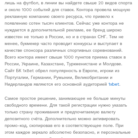
лишь на футбол, в линии вы найдете свыше 20 видов спорта
и около 1000 событий для ставок. Контора провела мощную
рекламную компанию своего ресурса, что привело к
появлению сотен тысяч клиентов. Сейчас уже контора не
нуждается в дополнительной рекламе, ее бренд широко
известен не только в России, но и в странах СНГ. Тем не
менее, букмекер часто проводит конкурсы и выступает в
качестве спонсора различных спортивных соревнований.
Всего контора имеет свыше 1000 пунктов приема ставок в
России, Украине, Казахстане, Туркменистане и Молдове.
Сайт БК 1xBet обрел популярность в Европе, игроки из
Португалии, Германии, Румынии, Великобритании и
Нидерландов являются его основной аудиторией
1xbet
.
Самое простое решение, занимающее не больше минуты
свободного времени. Для такой регистрации нужно указать
только страну проживания и предпочитаемую валюту
депозитного счёта. Дополнительно можно активировать
промо-код, скопировав его в соответствующее поле. При
этом каждое зеркало абсолютно безопасно, и персональные