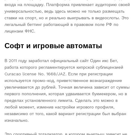
входа на площадку. Платформа привлекает аудиторию своей
универсальностью, ведь здесь можно не только размещать
ставки на спорт, но и реально выигрывать в видеослоты. Это
легальный беттинг работающий в правовом поле РФ по
лицензии ФНС.
Софт и игровые автоматы
В 2011 году заработал официальный сайт Один икс Бет,
работа которого регламентируется кипрской сублицензией
Curacao license No. 1668/JAZ. Если при регистрации
используется промо-код, приветственное вознаграждение
увеличивается до рублей. Точная величина зависит от суммы
первого пополнения, которая удваивается букмекером, но в
пределах установленного лимита. Сделать это можно в
любой момент, изменив настройки игрового профиля,
независимо от того, какой вариант регистрации был выбран
изначально.
Это спортивный тотализатор, в котором выигрыш зависит не