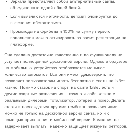
Зеркала представляют собой альтернативные сайты,
объединенные одной общей базой.
Если выявляются неточности, депозит блокируется до
выяснения обстоятельств.
Промокоды на фрибеты и 100% на сумму первого
пополнения можно активировать во время регистрации на
платформе.
Она сделана достаточно качественно и по функционалу не
уступает полноценной десктопной версии. Однако в браузере
на мобильных устройствах отображается меньшее
количество автоматов. Все они имеют демоверсии, что
позволяет пользователям играть бесплатно в слоты на 1хбет
казино. Помимо ставок на спорт, на сайте 1xBet есть и
другие азартные развлечения – казино и лайв-казино с
реальными дилерами, тотализатор, лотереи и покер. Делать
ставки и наслаждаться другими гемблинг-развлечениями
можно не только на десктопной версии сайта, но и с
помощью приложения и мобильной версии. Компания не
задерживает выплаты, надежно защищает аккаунты бетторов,