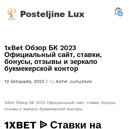
0
1xBet Обзор БК 2023
Официальный сайт, ставки,
бонусы, отзывы и зеркало
букмекерской контор
12 listopada, 2022
/
by
Almir Junuzovic
1xBet Обзор БК 2023 Официальный сайт, ставки, бонусы,
отзывы и зеркало букмекерской конторы
1XBET ᐉ Ставки на