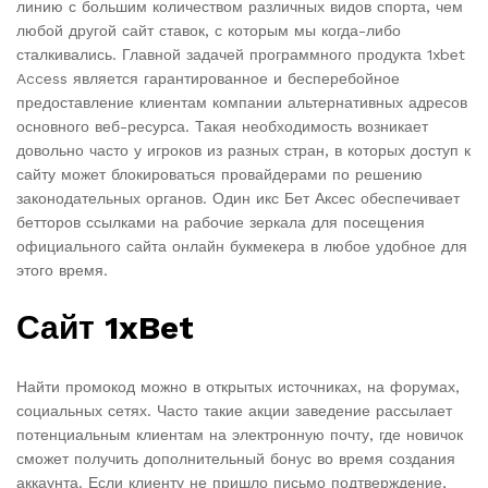
линию с большим количеством различных видов спорта, чем
любой другой сайт ставок, с которым мы когда-либо
сталкивались. Главной задачей программного продукта 1xbet
Access является гарантированное и бесперебойное
предоставление клиентам компании альтернативных адресов
основного веб-ресурса. Такая необходимость возникает
довольно часто у игроков из разных стран, в которых доступ к
сайту может блокироваться провайдерами по решению
законодательных органов. Один икс Бет Аксес обеспечивает
бетторов ссылками на рабочие зеркала для посещения
официального сайта онлайн букмекера в любое удобное для
этого время.
Сайт 1xBet
Найти промокод можно в открытых источниках, на форумах,
социальных сетях. Часто такие акции заведение рассылает
потенциальным клиентам на электронную почту, где новичок
сможет получить дополнительный бонус во время создания
аккаунта. Если клиенту не пришло письмо подтверждение,