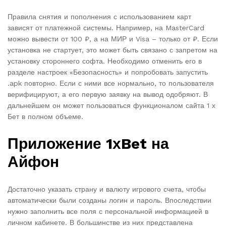
Правила снятия и пополнения с использованием карт
зависят от платежной системы. Например, на MasterCard
можно вывести от 100 ₽, а на МИР и Visa – только от ₽. Если
установка не стартует, это может быть связано с запретом на
установку стороннего софта. Необходимо отменить его в
разделе настроек «Безопасность» и попробовать запустить
.apk повторно. Если с ними все нормально, то пользователя
верифицируют, а его первую заявку на вывод одобряют. В
дальнейшем он может пользоваться функционалом сайта 1 х
Бет в полном объеме.
Приложение 1хBet на
Айфон
Достаточно указать страну и валюту игрового счета, чтобы
автоматически были созданы логин и пароль. Впоследствии
нужно заполнить все поля с персональной информацией в
личном кабинете. В большинстве из них представлена