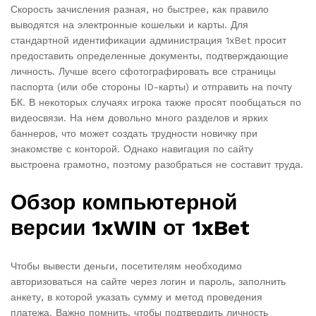
Скорость зачисления разная, но быстрее, как правило
выводятся на электронные кошельки и карты. Для
стандартной идентификации администрация 1xBet просит
предоставить определенные документы, подтверждающие
личность. Лучше всего сфотографировать все страницы
паспорта (или обе стороны ID-карты) и отправить на почту
БК. В некоторых случаях игрока также просят пообщаться по
видеосвязи. На нем довольно много разделов и ярких
баннеров, что может создать трудности новичку при
знакомстве с конторой. Однако навигация по сайту
выстроена грамотно, поэтому разобраться не составит труда.
Обзор компьютерной
версии 1xWIN от 1xBet
Чтобы вывести деньги, посетителям необходимо
авторизоваться на сайте через логин и пароль, заполнить
анкету, в которой указать сумму и метод проведения
платежа. Важно помнить, чтобы подтвердить личность