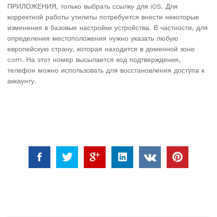
ПРИЛОЖЕНИЯ, только выбрать ссылку для iOS. Для
корректной работы утилиты потребуется внести некоторые
изменения в базовые настройки устройства. В частности, для
определения местоположения нужно указать любую
европейскую страну, которая находится в доменной зоне
com. На этот номер высылается код подтверждения,
телефон можно использовать для восстановления доступа к
аккаунту.