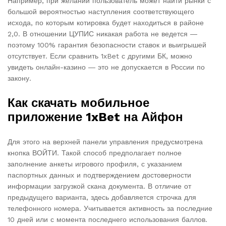
Например, при желании пользователь может найти рынки с
большой вероятностью наступления соответствующего
исхода, по которым котировка будет находиться в районе
2,0. В отношении ЦУПИС никакая работа не ведется ―
поэтому 100% гарантия безопасности ставок и выигрышей
отсутствует. Если сравнить 1хBet с другими БК, можно
увидеть онлайн-казино ― это не допускается в России по
закону.
Как скачать мобильное
приложение 1xBet на Айфон
Для этого на верхней панели управления предусмотрена
кнопка ВОЙТИ. Такой способ предполагает полное
заполнение анкеты игрового профиля, с указанием
паспортных данных и подтверждением достоверности
информации загрузкой скана документа. В отличие от
предыдущего варианта, здесь добавляется строчка для
телефонного номера. Учитывается активность за последние
10 дней или с момента последнего использования баллов.