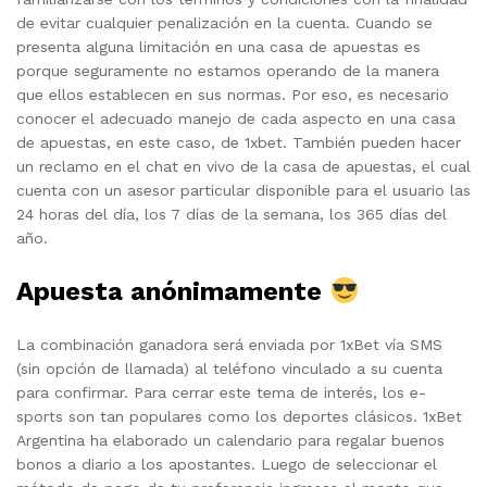
de evitar cualquier penalización en la cuenta. Cuando se
presenta alguna limitación en una casa de apuestas es
porque seguramente no estamos operando de la manera
que ellos establecen en sus normas. Por eso, es necesario
conocer el adecuado manejo de cada aspecto en una casa
de apuestas, en este caso, de 1xbet. También pueden hacer
un reclamo en el chat en vivo de la casa de apuestas, el cual
cuenta con un asesor particular disponible para el usuario las
24 horas del día, los 7 días de la semana, los 365 días del
año.
Apuesta anónimamente
La combinación ganadora será enviada por 1xBet vía SMS
(sin opción de llamada) al teléfono vinculado a su cuenta
para confirmar. Para cerrar este tema de interés, los e-
sports son tan populares como los deportes clásicos. 1xBet
Argentina ha elaborado un calendario para regalar buenos
bonos a diario a los apostantes. Luego de seleccionar el