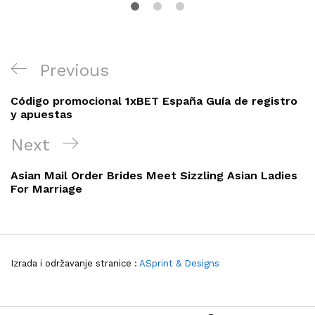
Navigacija
Previous
Previous
objava
Post
Código promocional 1xBET España Guía de registro
y apuestas
Next
Next
Post
Asian Mail Order Brides Meet Sizzling Asian Ladies
For Marriage
Izrada i održavanje stranice :
ASprint & Designs