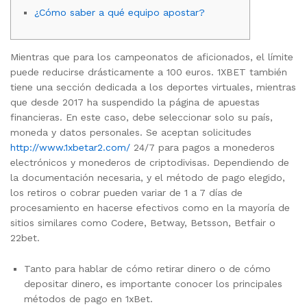
¿Cómo saber a qué equipo apostar?
Mientras que para los campeonatos de aficionados, el límite
puede reducirse drásticamente a 100 euros. 1XBET también
tiene una sección dedicada a los deportes virtuales, mientras
que desde 2017 ha suspendido la página de apuestas
financieras. En este caso, debe seleccionar solo su país,
moneda y datos personales. Se aceptan solicitudes
http://www.1xbetar2.com/
24/7 para pagos a monederos
electrónicos y monederos de criptodivisas. Dependiendo de
la documentación necesaria, y el método de pago elegido,
los retiros o cobrar pueden variar de 1 a 7 días de
procesamiento en hacerse efectivos como en la mayoría de
sitios similares como Codere, Betway, Betsson, Betfair o
22bet.
Tanto para hablar de cómo retirar dinero o de cómo
depositar dinero, es importante conocer los principales
métodos de pago en 1xBet.