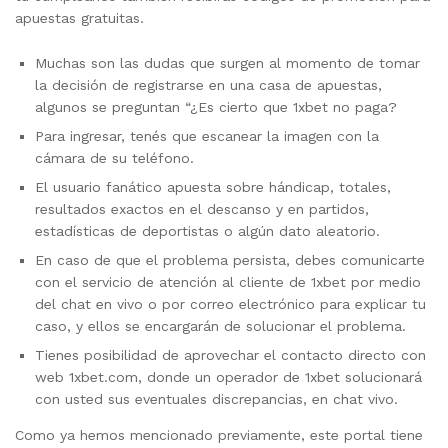
apuestas gratuitas.
Muchas son las dudas que surgen al momento de tomar
la decisión de registrarse en una casa de apuestas,
algunos se preguntan “¿Es cierto que 1xbet no paga?
Para ingresar, tenés que escanear la imagen con la
cámara de su teléfono.
El usuario fanático apuesta sobre hándicap, totales,
resultados exactos en el descanso y en partidos,
estadísticas de deportistas o algún dato aleatorio.
En caso de que el problema persista, debes comunicarte
con el servicio de atención al cliente de 1xbet por medio
del chat en vivo o por correo electrónico para explicar tu
caso, y ellos se encargarán de solucionar el problema.
Tienes posibilidad de aprovechar el contacto directo con
web 1xbet.com, donde un operador de 1xbet solucionará
con usted sus eventuales discrepancias, en chat vivo.
Como ya hemos mencionado previamente, este portal tiene