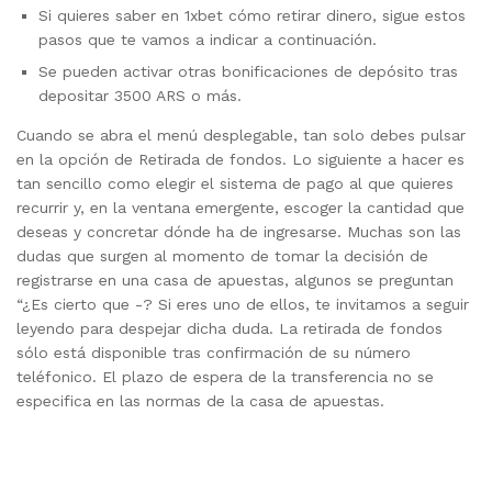
Si quieres saber en 1xbet cómo retirar dinero, sigue estos
pasos que te vamos a indicar a continuación.
Se pueden activar otras bonificaciones de depósito tras
depositar 3500 ARS o más.
Cuando se abra el menú desplegable, tan solo debes pulsar
en la opción de Retirada de fondos. Lo siguiente a hacer es
tan sencillo como elegir el sistema de pago al que quieres
recurrir y, en la ventana emergente, escoger la cantidad que
deseas y concretar dónde ha de ingresarse. Muchas son las
dudas que surgen al momento de tomar la decisión de
registrarse en una casa de apuestas, algunos se preguntan
“¿Es cierto que -? Si eres uno de ellos, te invitamos a seguir
leyendo para despejar dicha duda. La retirada de fondos
sólo está disponible tras confirmación de su número
teléfonico. El plazo de espera de la transferencia no se
especifica en las normas de la casa de apuestas.