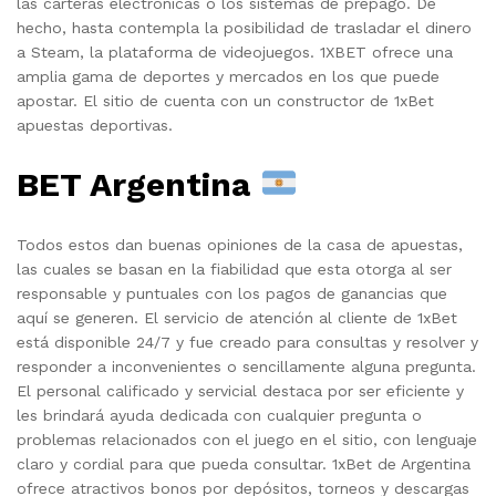
las carteras electrónicas o los sistemas de prepago. De
hecho, hasta contempla la posibilidad de trasladar el dinero
a Steam, la plataforma de videojuegos. 1XBET ofrece una
amplia gama de deportes y mercados en los que puede
apostar. El sitio de cuenta con un constructor de 1xBet
apuestas deportivas.
BET Argentina
Todos estos dan buenas opiniones de la casa de apuestas,
las cuales se basan en la fiabilidad que esta otorga al ser
responsable y puntuales con los pagos de ganancias que
aquí se generen. El servicio de atención al cliente de 1xBet
está disponible 24/7 y fue creado para consultas y resolver y
responder a inconvenientes o sencillamente alguna pregunta.
El personal calificado y servicial destaca por ser eficiente y
les brindará ayuda dedicada con cualquier pregunta o
problemas relacionados con el juego en el sitio, con lenguaje
claro y cordial para que pueda consultar. 1xBet de Argentina
ofrece atractivos bonos por depósitos, torneos y descargas