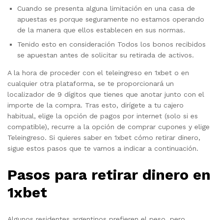
Cuando se presenta alguna limitación en una casa de
apuestas es porque seguramente no estamos operando
de la manera que ellos establecen en sus normas.
Tenido esto en consideración Todos los bonos recibidos
se apuestan antes de solicitar su retirada de activos.
A la hora de proceder con el teleingreso en 1xbet o en
cualquier otra plataforma, se te proporcionará un
localizador de 9 dígitos que tienes que anotar junto con el
importe de la compra. Tras esto, dirígete a tu cajero
habitual, elige la opción de pagos por internet (solo si es
compatible), recurre a la opción de comprar cupones y elige
Teleingreso. Si quieres saber en 1xbet cómo retirar dinero,
sigue estos pasos que te vamos a indicar a continuación.
Pasos para retirar dinero en
1xbet
Algunos residentes argentinos prefieren el peso, pero