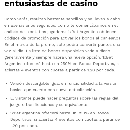
entusiastas de casino
Como verás, resultan bastante sencillos y se llevan a cabo
en apenas unos segundos, como te comentábamos en el
análisis de 1xbet. Los jugadores 1xBet Argentina obtienen
códigos de promoción para activar los bonos al canjearlos.
En el marco de la promo, sólo podrá convertir puntos una
vez al día. La lista de bonos disponibles varía a diario
generalmente y siempre habrá una nueva opción. 1xBet
Argentina ofrecerá hasta un 250% en Bonos Deportivos, si
aciertas 4 eventos con cuotas a partir de 1.20 por cada.
Versión descargable igual en funcionalidad a la versión
básica que cuenta con nueva actualización.
El visitante puede hacer preguntas sobre las reglas del
juego o bonificaciones y su equivalente.
1xBet Argentina ofrecerá hasta un 250% en Bonos
Deportivos, si aciertas 4 eventos con cuotas a partir de
1.20 por cada.