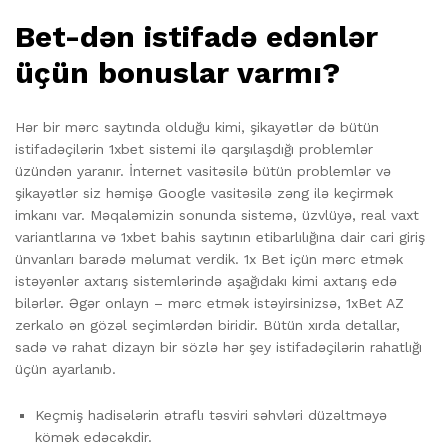
Bet-dən istifadə edənlər
üçün bonuslar varmı?
Hər bir mərc saytında olduğu kimi, şikayətlər də bütün
istifadəçilərin 1xbet sistemi ilə qarşılaşdığı problemlər
üzündən yaranır. İnternet vasitəsilə bütün problemlər və
şikayətlər siz həmişə Google vasitəsilə zəng ilə keçirmək
imkanı var. Məqaləmizin sonunda sistemə, üzvlüyə, real vaxt
variantlarına və 1xbet bahis saytının etibarlılığına dair cari giriş
ünvanları barədə məlumat verdik. 1x Bet içün mərc etmək
istəyənlər axtarış sistemlərində aşağıdakı kimi axtarış edə
bilərlər. Əgər onlayn – mərc etmək istəyirsinizsə, 1xBet AZ
zerkalo ən gözəl seçimlərdən biridir. Bütün xırda detallar,
sadə və rahat dizayn bir sözlə hər şey istifadəçilərin rahatlığı
üçün ayarlanıb.
Keçmiş hadisələrin ətraflı təsviri səhvləri düzəltməyə
kömək edəcəkdir.