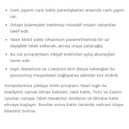
Canlı yayımlı canlı bahis pərəstişkarları arasında canlı yayım
var.
Onlayn bukmeyker inanılmaz müxtəlif müasir variantları
təklif edir.
1xbet Mobil yukle cihazınızın parametrlərində bir az
dəyişiklik tələb ediləcək, ancaq oraya çatacağıq.
Bu cür proqramların inkişaf etdiriciləri aylıq abunəçiləri
təmin edir.
Sayt, Barselona və Liverpool kimi dünya nəhəngləri ilə
sponsorluq müqavilələri bağlayaraq adından söz etdirdi.
Kompüterinizə yükləyə 1xWin proqramı 1xbet login ilə
istədiyiniz zaman idman bəhsləri, canlı bahis, Toto və Casino
oyunları oynaya. 1xbet hesabınızı doldurun və idmana bahis
etməyə başlayın. Bundan sonra bahis tarixində nəticəni izləyə
bilərsiniz bölmə.