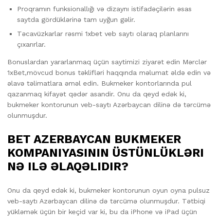
Proqramın funksionallığı və dizaynı istifadəçilərin əsas
saytda gördüklərinə tam uyğun gəlir.
Təcavüzkarlar rəsmi 1xbet veb saytı olaraq planlarını
çıxarırlar.
Bonuslardan yararlanmaq üçün saytimizi ziyarət edin Mərclər
1xBet,mövcud bonus təklifləri haqqında məlumat əldə edin və
əlavə təlimatlara əməl edin. Bukmeker kontorlarında pul
qazanmaq kifayət qədər asandir. Onu da qeyd edək ki,
bukmeker kontorunun veb-saytı Azərbaycan dilinə də tərcümə
olunmuşdur.
BET AZERBAYCAN BUKMEKER
KOMPANIYASININ ÜSTÜNLÜKLƏRI
NƏ ILƏ ƏLAQƏLIDIR?
Onu da qeyd edək ki, bukmeker kontorunun oyun oyna pulsuz
veb-saytı Azərbaycan dilinə də tərcümə olunmuşdur. Tətbiqi
yükləmək üçün bir keçid var ki, bu da iPhone və iPad üçün