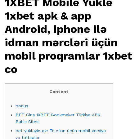
1XBET Mobile Yukle
1xbet apk & app
Android, iphone ilə
idman mərcləri üçün
mobil proqramlar 1xbet
co
Content
bonus
BET Giriş 1XBET Bookmaker Türkiye APK
Bahis Sitesi
bet yükləyin az: Telefon üçün mobil versiya
və tətbiqlər