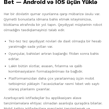
Bet — Android və İOS üçün Yüklə
Hər bir dövlətin qumar oyunlarına qarşı mübarizə üsulu var.
Qiymətli bonuslarla idmana bahis etmək istəyirsinizsə,
bloklama ətrafında bir yol tapın. Qeydiyyat müştərinin robot
olmadığını təsdiqləməyinizi tələb edir.
Tez-tez tez qeydiyyat növləri də daxil olmaqla bir hesab
yaratmağın sadə yolları var.
Oyunçular, bahisləri artıran başlanğıc fitdən sonra bahis
edirlər.
Lakin bütün slotlar, əsasən, fırlanma və qalib
kombinasiyaların formalaşdırılması ilə bağlıdır.
Platformamızdan daha çox yararlanmaq üçün mobil
tətbiqimizi yükləyin Təcavüzkarlar rəsmi 1xbet veb saytı
olaraq planlarını çıxarırlar.
Azərbaycanlı istifadəçilər bu applikasiyanı əlavə
tənzimləmələrə ehtiyac olmadan asanlıqla quraşdıra bilərlər.
Mobil tətbiq istifadəçilərə mərclərini tənzimləmək və