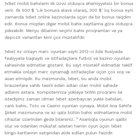
1xBet mobil bəhslərin ilk üzvü olduqca əhəmiyyətsiz bir bonus
verir. Ilk 500 $ ‘Lık bonusa əlavə olaraq, 300 $’ lıq bonus eyni
zamanda 1xBet online kazinolarda üçün də bir bonus təqdim
edir. Bonus miqdarı digər mobil bahis saytlarına görə olduqca
yüksəkdir. Menyu dillərinin seçimi bahis proqramları və ya
depozit variantları kimi çox müxtəlifdir.
1xbet Az onlayn mərc oyunları sayti 2012-ci ildə Rusiyada
fəaliyyətə başlayıb və istifadəçilərə futbol və kazino oyunları
sahəsində xidmətlər göstərir. Bu sayt müxtəlif xidmətlər təklif
etməklə onlayn mərc oynamağı istifadəçilər üçün çox xoş və
asan etmişdir. Bu məzmunda, 1xbet, bu anda mobil
brauzerlərə sahib təsirli edən adları olan mobil sahədə
adlarını axtara. Kompüterinizə yükləyə 1xWin proqramı ilə
istədiyiniz zaman idman 1xbet azerbaycan yukle bəhsləri,
canlı bahis, Toto və Casino oyunları oynaya. Mobil Ana Səhifə
Şirkət məzmununa və az qala bütün bahis xidmətlərinə mobil
cihazlar üzərindən gedə bilərsiniz. ” Asanlıqla oyunun qalibi
olur və ödənilən mükafat adətən həmin oyun üçün 1xbet
bingo kartlarının satışından əldə edilən pulun faizidir.