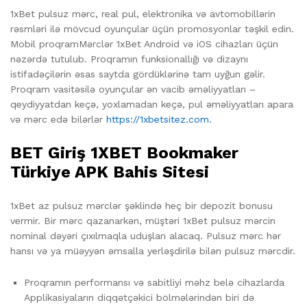
1xBet pulsuz mərc, real pul, elektronika və avtomobillərin
rəsmləri ilə mövcud oyunçular üçün promosyonlar təşkil edin.
Mobil proqramMərclər 1xBet Android və iOS cihazları üçün
nəzərdə tutulub. Proqramın funksionallığı və dizaynı
istifadəçilərin əsas saytda gördüklərinə tam uyğun gəlir.
Proqram vasitəsilə oyunçular ən vacib əməliyyatları –
qeydiyyatdan keçə, yoxlamadan keçə, pul əməliyyatları apara
və mərc edə bilərlər
https://1xbetsitez.com
.
BET Giriş 1XBET Bookmaker
Türkiye APK Bahis Sitesi
1xBet az pulsuz mərclər şəklində heç bir depozit bonusu
vermir. Bir mərc qazanarkən, müştəri 1xBet pulsuz mərcin
nominal dəyəri çıxılmaqla uduşları alacaq. Pulsuz mərc hər
hansı və ya müəyyən əmsalla yerləşdirilə bilən pulsuz mərcdir.
Proqramın performansı və sabitliyi məhz belə cihazlarda
Applikasiyaların diqqətçəkici bölmələrindən biri də