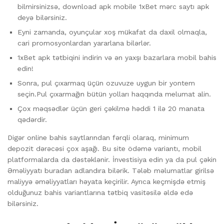
bilmirsinizsə, download apk mobile 1xBet mərc saytı apk
deyə bilərsiniz.
Eyni zamanda, oyunçular xoş mükafat da daxil olmaqla,
cari promosyonlardan yararlana bilərlər.
1xBet apk tətbiqini indirin və ən yaxşı bazarlara mobil bahis
edin!
Sonra, pul çıxarmaq üçün ozuvuze uygun bir yontem
seçin.Pul çıxarmağın bütün yolları haqqında melumat alin.
Çox məqsədlər üçün geri çəkilmə həddi 1 ilə 20 manata
qədərdir.
Digər online bahis saytlarından fərqli olaraq, minimum
depozit dərəcəsi çox aşağı. Bu site ödəmə variantı, mobil
platformalarda da dəstəklənir. İnvestisiya edin ya da pul çəkin
Əməliyyatı buradan adlandıra bilərik. Tələb məlumatlar girilsə
maliyyə əməliyyatları həyata keçirilir. Ayrıca keçmişdə etmiş
olduğunuz bahis variantlarına tətbiq vasitəsilə əldə edə
bilərsiniz.