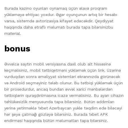
Burada kazino oyunları oynamaq üçün əlavə proqram
yükləməyə ehtiyac yoxdur. Əgər oyunçunun artıq bir hesabı
varsa, sistemdə avtorizasiya kifayət edəcəkdir. Qeydiyyat
haqqında daha ətraflı məlumatı burada tapa bilərsinizbu
material.
bonus
Əvvəlcə saytın mobil versiyasına daxil olub alt hissəsinə
keçməlisiniz, mobil tətbiqetməni yükləmək üçün link. Üzərinə
vurduqdan sonra əməliyyat sistemləri ekranınızda görünəcək
və Android seçməyiniz tələb olunur. Bu tətbiqi yükləmək üçün
bir prosedurdur, ancaq bundan əvvəl xarici mənbələrdən
tətbiqlərin quraşdırılmasına icazə verməlisiniz. Bu ayarı cihazın
təhlükəsizlik menyusunda tapa bilərsiniz. Bütün addımları
yerinə yetirməklə 1xbet Azerbaycan yukle təqdim edə biləcəyi
hər şeyə çatmağı gözləyə bilərsiniz. Burada 1xbet APK
endirməsi haqqında bütün məlumatları tapa bilərsiniz.