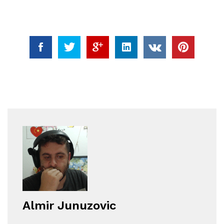
Almir Junuzovic