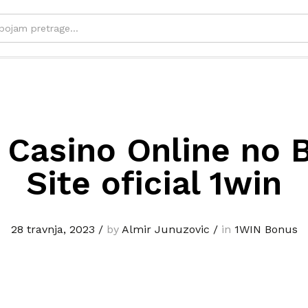
 Casino Online no B
Site oficial 1win
28 travnja, 2023
/
by
Almir Junuzovic
/
in
1WIN Bonus