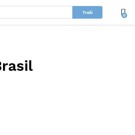
Traži
0
rasil