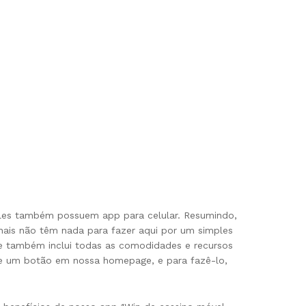
, eles também possuem app para celular. Resumindo,
onais não têm nada para fazer aqui por um simples
que também inclui todas as comodidades e recursos
 de um botão em nossa homepage, e para fazê-lo,