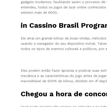
gadgets modernos, facilitando assim o processo de 
entendeu, todos os jogos de azar online conhecidos
existem mais de 6000.
in Cassino Brasil Progra
Ele atrai um grande bônus de boas-vindas, métodos
usando o navegador do seu dispositivo móvel. Talve
todos os tipos de eventos culturais e políticos, por
Eles podem então fazer apostas e praticar suas est
mecânica e as características do jogo antes de jog
inacreditável de 500% de bônus, dividido em 4º depó
Chegou a hora de conco
Você pode apostar não apenas no críquete e no kab