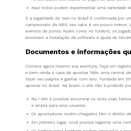
Aqui todos podem experimentar uma variedade de 
E a legalidade do 1win no Brasil é confirmada por 
campeonato da NBA, seu valor é um pouco menor, ce
eventos de ponta. Assim como no futebol, os jogad
envolvem a instalação de software e ajuda de terce
Documentos e informações que
Comece agora mesmo sua aventura, faça um registro 
e bem-vinda a casa de apostas 1Win, uma central de 
fazer seu palpite e ganhar com isso. Fundada em 2
apostar no Brasil. Na Brasil, o site não é proibido p
Na 1 Win é possível encontrar os slots mais fam
e ampla para seus usuarios.
Os apostadores recém-chegados têm o direito de 
Em primeiro lugar, você precisa registrar uma cont
Os participantes também podem aproveitar a poss