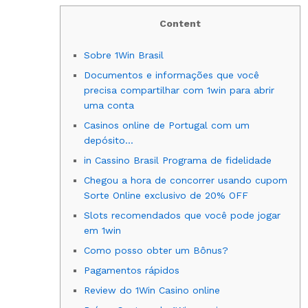
Content
Sobre 1Win Brasil
Documentos e informações que você
precisa compartilhar com 1win para abrir
uma conta
Casinos online de Portugal com um
depósito…
in Cassino Brasil Programa de fidelidade
Chegou a hora de concorrer usando cupom
Sorte Online exclusivo de 20% OFF
Slots recomendados que você pode jogar
em 1win
Como posso obter um Bônus?
Pagamentos rápidos
Review do 1Win Casino online