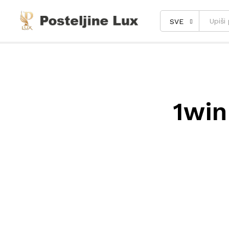
SVE
1win