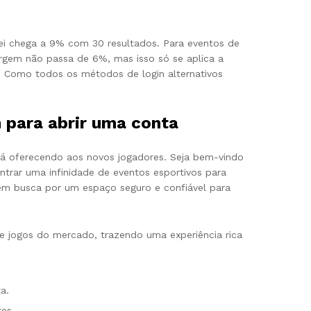
lei chega a 9% com 30 resultados. Para eventos de
rgem não passa de 6%, mas isso só se aplica a
. Como todos os métodos de login alternativos
 para abrir uma conta
stá oferecendo aos novos jogadores. Seja bem-vindo
ntrar uma infinidade de eventos esportivos para
em busca por um espaço seguro e confiável para
e jogos do mercado, trazendo uma experiência rica
a.
es.