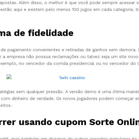
apostas. Além disso, o melhor é que você pode sempre acessar s
 estão aqui e existem pelo menos 100 jogos em cada categoria. S
ma de fidelidade
 de pagamento convenientes e retiradas de ganhos sem demora.
z a empresa não possua reclamações ou talvez seja um site novo
 exemplo, no vencedor da corrida presidencial ou no vencedor do 
ratégias sem qualquer pressão. A versão demo é uma ótima maneir
ar com dinheiro de verdade. Os novos jogadores podem começar e
sitos.
rrer usando cupom Sorte Onli
addi, mas também em dezenas de outros esportes populares na E