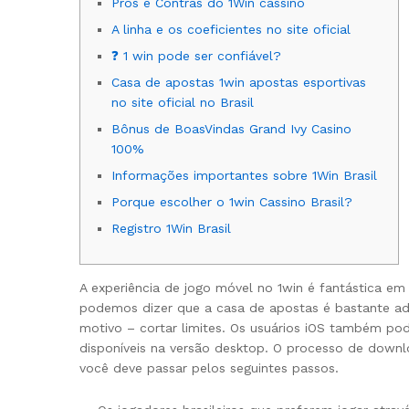
Prós e Contras do 1Win cassino
A linha e os coeficientes no site oficial
❓ 1 win pode ser confiável?
Casa de apostas 1win apostas esportivas
no site oficial no Brasil
Bônus de BoasVindas Grand Ivy Casino
100%
Informações importantes sobre 1Win Brasil
Porque escolher o 1win Cassino Brasil?
Registro 1Win Brasil
A experiência de jogo móvel no 1win é fantástica em
podemos dizer que a casa de apostas é bastante ade
motivo – cortar limites. Os usuários iOS também po
disponíveis na versão desktop. O processo de downl
você deve passar pelos seguintes passos.