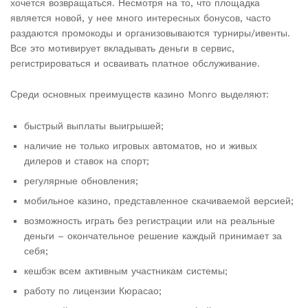
хочется возвращаться. Несмотря на то, что площадка
является новой, у нее много интересных бонусов, часто
раздаются промокоды и организовываются турниры/ивенты.
Все это мотивирует вкладывать деньги в сервис,
регистрироваться и осваивать платное обслуживание.
Среди основных преимуществ казино Monro выделяют:
быстрый выплаты выигрышей;
наличие не только игровых автоматов, но и живых
дилеров и ставок на спорт;
регулярные обновления;
мобильное казино, представленное скачиваемой версией;
возможность играть без регистрации или на реальные
деньги – окончательное решение каждый принимает за
себя;
кешбэк всем активным участникам системы;
работу по лицензии Кюрасао;