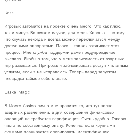
Kess
Игровых автоматов на проекте очень много. Это как плюс,
так и минус. Во всяком случае, для меня. Хорошо – потому
что скучать некогда и всегда можно переключаться между
доступными аппаратами. Плохо – так как затягивает этот
процесс. Мне служба поддержки даже предупреждение
выслало. Якобы о том, что у меня зависимость от азартных
игр развивается. Пригрозили заблокировать доступ к платным
услугам, если я не исправлюсь. Теперь перед запуском
площадки таймер себе ставлю.
Laska_Magic
В Monro Casino лично мне нравится то, что тут полно
азартных развлечений, а для совершения финансовых
операций не требуется верификация. Очень удобно. Говорю
чисто по собственному опыту. Конечно, если крупными
суммами планируется оперировать, идентификацию