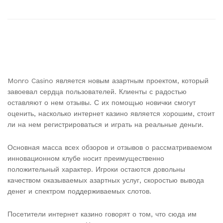
Monro Casino является новым азартным проектом, который
завоевал сердца пользователей. Клиенты с радостью
оставляют о нем отзывы. С их помощью новички смогут
оценить, насколько интернет казино является хорошим, стоит
ли на нем регистрироваться и играть на реальные деньги.
Основная масса всех обзоров и отзывов о рассматриваемом
инновационном клубе носит преимущественно
положительный характер. Игроки остаются довольны
качеством оказываемых азартных услуг, скоростью вывода
денег и спектром поддерживаемых слотов.
Посетители интернет казино говорят о том, что сюда им