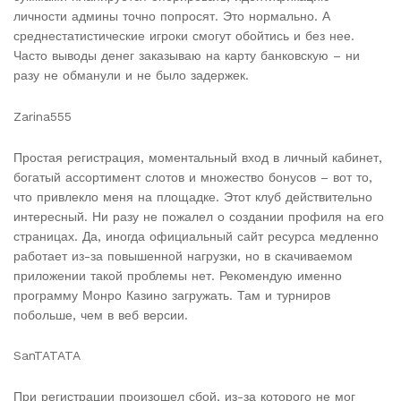
личности админы точно попросят. Это нормально. А
среднестатистические игроки смогут обойтись и без нее.
Часто выводы денег заказываю на карту банковскую – ни
разу не обманули и не было задержек.
Zarina555
Простая регистрация, моментальный вход в личный кабинет,
богатый ассортимент слотов и множество бонусов – вот то,
что привлекло меня на площадке. Этот клуб действительно
интересный. Ни разу не пожалел о создании профиля на его
страницах. Да, иногда официальный сайт ресурса медленно
работает из-за повышенной нагрузки, но в скачиваемом
приложении такой проблемы нет. Рекомендую именно
программу Монро Казино загружать. Там и турниров
побольше, чем в веб версии.
SanTATATA
При регистрации произошел сбой, из-за которого не мог