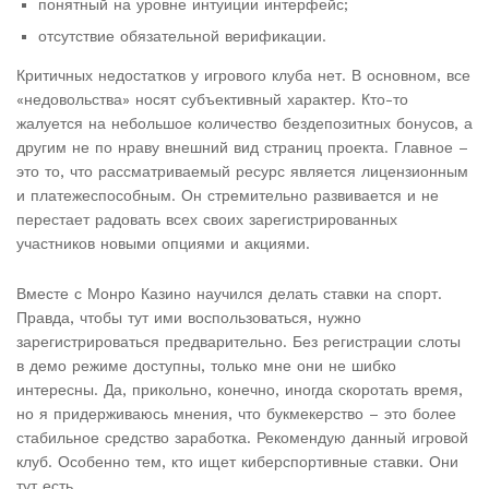
понятный на уровне интуиции интерфейс;
отсутствие обязательной верификации.
Критичных недостатков у игрового клуба нет. В основном, все
«недовольства» носят субъективный характер. Кто-то
жалуется на небольшое количество бездепозитных бонусов, а
другим не по нраву внешний вид страниц проекта. Главное –
это то, что рассматриваемый ресурс является лицензионным
и платежеспособным. Он стремительно развивается и не
перестает радовать всех своих зарегистрированных
участников новыми опциями и акциями.
Вместе с Монро Казино научился делать ставки на спорт.
Правда, чтобы тут ими воспользоваться, нужно
зарегистрироваться предварительно. Без регистрации слоты
в демо режиме доступны, только мне они не шибко
интересны. Да, прикольно, конечно, иногда скоротать время,
но я придерживаюсь мнения, что букмекерство – это более
стабильное средство заработка. Рекомендую данный игровой
клуб. Особенно тем, кто ищет киберспортивные ставки. Они
тут есть.