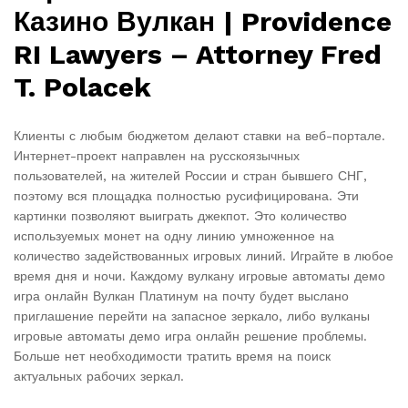
Казино Вулкан | Providence
RI Lawyers – Attorney Fred
T. Polacek
Клиенты с любым бюджетом делают ставки на веб-портале.
Интернет-проект направлен на русскоязычных
пользователей, на жителей России и стран бывшего СНГ,
поэтому вся площадка полностью русифицирована. Эти
картинки позволяют выиграть джекпот. Это количество
используемых монет на одну линию умноженное на
количество задействованных игровых линий. Играйте в любое
время дня и ночи. Каждому вулкану игровые автоматы демо
игра онлайн Вулкан Платинум на почту будет выслано
приглашение перейти на запасное зеркало, либо вулканы
игровые автоматы демо игра онлайн решение проблемы.
Больше нет необходимости тратить время на поиск
актуальных рабочих зеркал.