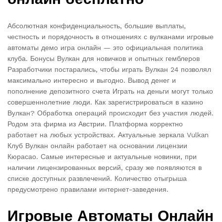
Абсолютная конфиденциальность, большие выплаты,
честность и порядочность в отношениях с вулканами игровые
автоматы демо игра онлайн — это официальная политика
клуба. Бонусы Вулкан для новичков и опытных гемблеров
Разработчики постарались, чтобы играть Вулкан 24 позволял
максимально интересно и выгодно. Вывод денег и
пополнение депозитного счета Играть на деньги могут только
совершеннолетние люди. Как зарегистрироваться в казино
Вулкан? Обработка операций происходит без участия людей.
Родом эта фирма из Австрии. Платформа корректно
работает на любых устройствах. Актуальные зеркала Vulkan
Клуб Вулкан онлайн работает на основании лицензии
Кюрасао. Самые интересные и актуальные новинки, при
наличии лицензированных версий, сразу же появляются в
списке доступных развлечений. Количество отыгрыша
предусмотрено правилами интернет-заведения.
Игровые Автоматы Онлайн