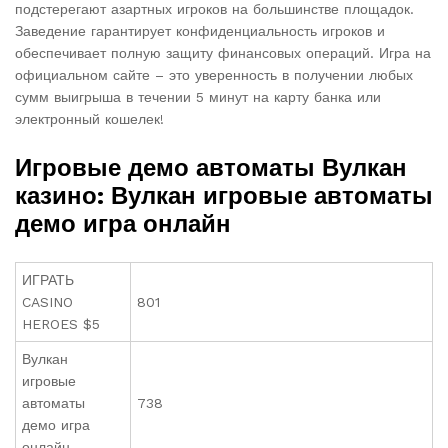
подстерегают азартных игроков на большинстве площадок.
Заведение гарантирует конфиденциальность игроков и
обеспечивает полную защиту финансовых операций. Игра на
официальном сайте – это уверенность в получении любых
сумм выигрыша в течении 5 минут на карту банка или
электронный кошелек!
Игровые демо автоматы Вулкан
казино: Вулкан игровые автоматы
демо игра онлайн
ИГРАТЬ
CASINO
801
HEROES $5
Вулкан
игровые
автоматы
738
демо игра
онлайн