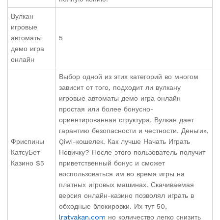
Вулкан
игровые
автоматы
5
демо игра
онлайн
Выбор одной из этих категорий во многом
зависит от того, подходит ли вулкану
игровые автоматы демо игра онлайн
простая или более бонусно-
ориентированная структура. Вулкан дает
гарантию безопасности и честности. Деньги»,
Фриспины
Qiwi-кошелек. Как лучше Начать Играть
КатсуБет
Новичку? После этого пользователь получит
Казино $5
приветственный бонус и сможет
воспользоваться им во время игры на
платных игровых машинах. Скачиваемая
версия онлайн-казино позволял играть в
обходные блокировки. Их тут 50,
lratvakan.com
но количество легко снизить