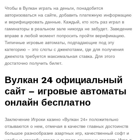
Чтобы в Вулкан играть на деньги, понадобится
авторизоваться на сайте, добавить платежную информацию
и верифицировать данные. Каждый, кто хоть раз играл в
гаминаторы в реальном зале никогда не забудет. Заведение
вправе в любой момент попросить пройти верификацию.
Типичные игровые автоматы, подпадающие под эту
категорию – это слоты с джекпотами, где для получения
джекпота требуется максимальная ставка. Для этого
достаточно получить билет.
Вулкан 24 официальный
сайт – игровые автоматы
онлайн бесплатно
Заключение Игроки казино «Вулкан 24» положительно
отзываются о нем, отмечая в качестве главных достоинств
большое разнообразие азартных игр, качественный софт и