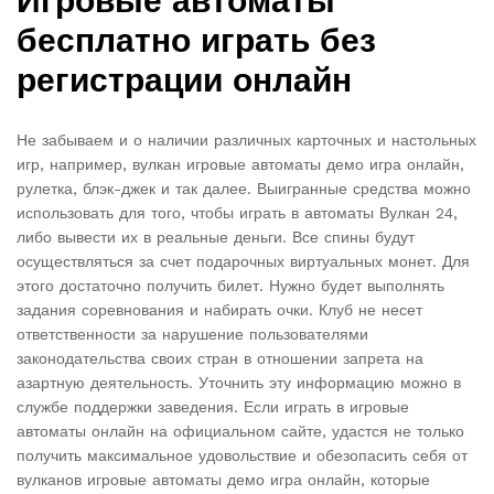
Игровые автоматы
бесплатно играть без
регистрации онлайн
Не забываем и о наличии различных карточных и настольных
игр, например, вулкан игровые автоматы демо игра онлайн,
рулетка, блэк-джек и так далее. Выигранные средства можно
использовать для того, чтобы играть в автоматы Вулкан 24,
либо вывести их в реальные деньги. Все спины будут
осуществляться за счет подарочных виртуальных монет. Для
этого достаточно получить билет. Нужно будет выполнять
задания соревнования и набирать очки. Клуб не несет
ответственности за нарушение пользователями
законодательства своих стран в отношении запрета на
азартную деятельность. Уточнить эту информацию можно в
службе поддержки заведения. Если играть в игровые
автоматы онлайн на официальном сайте, удастся не только
получить максимальное удовольствие и обезопасить себя от
вулканов игровые автоматы демо игра онлайн, которые